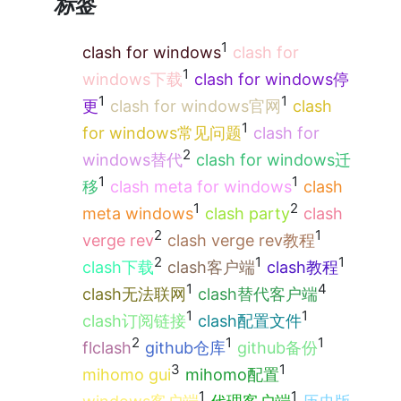
标签
1
clash for windows
clash for
1
windows下载
clash for windows停
1
1
更
clash for windows官网
clash
1
for windows常见问题
clash for
2
windows替代
clash for windows迁
1
1
移
clash meta for windows
clash
1
2
meta windows
clash party
clash
2
1
verge rev
clash verge rev教程
2
1
1
clash下载
clash客户端
clash教程
1
4
clash无法联网
clash替代客户端
1
1
clash订阅链接
clash配置文件
2
1
1
flclash
github仓库
github备份
3
1
mihomo gui
mihomo配置
1
1