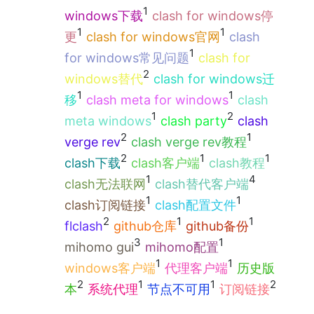
1
windows下载
clash for windows停
1
1
更
clash for windows官网
clash
1
for windows常见问题
clash for
2
windows替代
clash for windows迁
1
1
移
clash meta for windows
clash
1
2
meta windows
clash party
clash
2
1
verge rev
clash verge rev教程
2
1
1
clash下载
clash客户端
clash教程
1
4
clash无法联网
clash替代客户端
1
1
clash订阅链接
clash配置文件
2
1
1
flclash
github仓库
github备份
3
1
mihomo gui
mihomo配置
1
1
windows客户端
代理客户端
历史版
2
1
1
2
本
系统代理
节点不可用
订阅链接