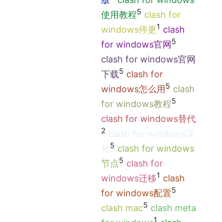
5
使用教程
clash for
1
windows停更
clash
5
for windows官网
clash for windows官网
5
下载
clash for
5
windows怎么用
clash
5
for windows教程
clash for windows替代
2
clash for windows汉
5
化
clash for windows
5
节点
clash for
1
windows迁移
clash
5
for windows配置
5
clash mac
clash meta
1