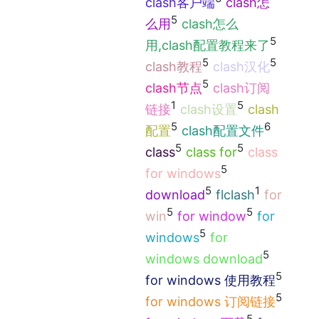
clash客户端
clash怎
5
么用
clash怎么
5
用,clash配置教程来了
5
5
clash教程
clash汉化
5
clash节点
clash订阅
1
5
链接
clash设置
clash
5
6
配置
clash配置文件
5
5
class
class for
class
5
for windows
5
1
download
flclash
for
5
5
win
for window
for
5
windows
for
5
windows download
5
for windows 使用教程
5
for windows 订阅链接
5