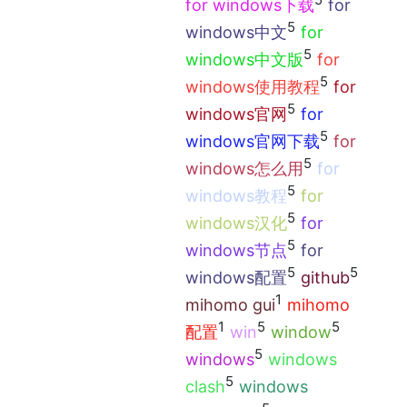
for windows下载
for
5
windows中文
for
5
windows中文版
for
5
windows使用教程
for
5
windows官网
for
5
windows官网下载
for
5
windows怎么用
for
5
windows教程
for
5
windows汉化
for
5
windows节点
for
5
5
windows配置
github
1
mihomo gui
mihomo
1
5
5
配置
win
window
5
windows
windows
5
clash
windows