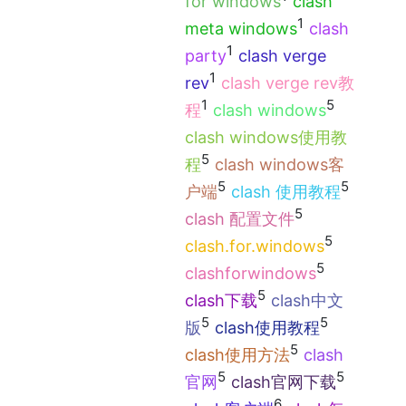
for windows
clash
1
meta windows
clash
1
party
clash verge
1
rev
clash verge rev教
1
5
程
clash windows
clash windows使用教
5
程
clash windows客
5
5
户端
clash 使用教程
5
clash 配置文件
5
clash.for.windows
5
clashforwindows
5
clash下载
clash中文
5
5
版
clash使用教程
5
clash使用方法
clash
5
5
官网
clash官网下载
6