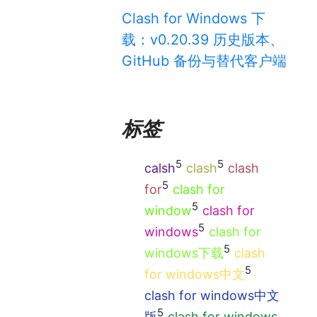
Clash for Windows 下
载：v0.20.39 历史版本、
GitHub 备份与替代客户端
标签
5
5
calsh
clash
clash
5
for
clash for
5
window
clash for
5
windows
clash for
5
windows下载
clash
5
for windows中文
clash for windows中文
5
版
clash for windows