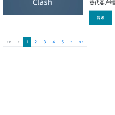
替代客户端迁
阅读
««
«
1
2
3
4
5
»
»»